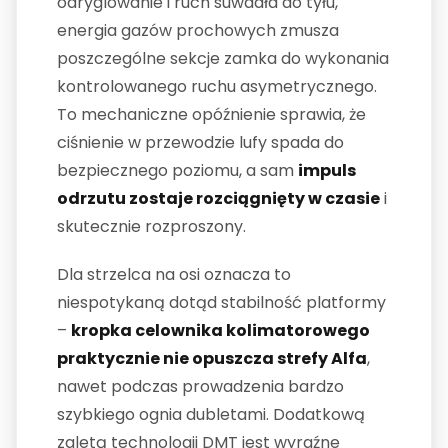
odryglowanie i ruch suwadła do tyłu,
energia gazów prochowych zmusza
poszczególne sekcje zamka do wykonania
kontrolowanego ruchu asymetrycznego.
To mechaniczne opóźnienie sprawia, że
ciśnienie w przewodzie lufy spada do
bezpiecznego poziomu, a sam
impuls
odrzutu zostaje rozciągnięty w czasie
i
skutecznie rozproszony.
Dla strzelca na osi oznacza to
niespotykaną dotąd stabilność platformy
–
kropka celownika kolimatorowego
praktycznie nie opuszcza strefy Alfa
,
nawet podczas prowadzenia bardzo
szybkiego ognia dubletami. Dodatkową
zaletą technologii DMT jest wyraźne