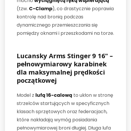
mocno
wyciągniętą ręką wspierającą
(tzw.
C-Clamp
), co drastycznie poprawia
kontrolę nad bronią podczas
dynamicznego przemieszczania się
pomiędzy oknami i przeszkodami na torze.
Lucansky Arms Stinger 9 16" –
pełnowymiarowy karabinek
dla maksymalnej prędkości
początkowej
Model z
lufą 16-calową
to ukłon w stronę
strzelców startujących w specyficznych
klasach sprzętowych oraz federacjach,
które nakładają wymóg posiadania
pełnowymiarowej broni długiej. Długa lufa