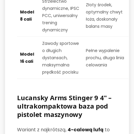
Strzelectwo
Złoty środek,
dynamiczne, IPSC
Model
optymalny chwyt
PCC, uniwersalny
8 cali
łoża, doskonały
trening
balans masy
dynamiczny
Zawody sportowe
o długich
Pełne wypalenie
Model
dystansach,
prochu, długa linia
16 cali
maksymalna
celowania
prędkość pocisku
Lucansky Arms Stinger 9 4" –
ultrakompaktowa baza pod
pistolet maszynowy
Wariant z najkrótszą,
4-calową lufą
to