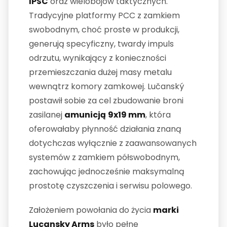
IPSC
oraz wielobojów taktycznych.
Tradycyjne platformy PCC z zamkiem
swobodnym, choć proste w produkcji,
generują specyficzny, twardy impuls
odrzutu, wynikający z konieczności
przemieszczania dużej masy metalu
wewnątrz komory zamkowej. Lučanský
postawił sobie za cel zbudowanie broni
zasilanej
amunicją
9x19 mm
, która
oferowałaby płynność działania znaną
dotychczas wyłącznie z zaawansowanych
systemów z zamkiem półswobodnym,
zachowując jednocześnie maksymalną
prostotę czyszczenia i serwisu polowego.
Założeniem powołania do życia
marki
Lucansky Arms
było pełne