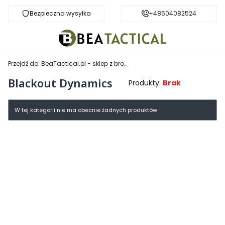
Bezpieczna wysyłka
Darmowa dostawa od 999 zł
+48504082524
Przejdź do:
BeaTactical.pl - sklep z bronią
Blackout Dynamics
Produkty:
Brak
Lista produktów
W tej kategorii nie ma obecnie żadnych produktów