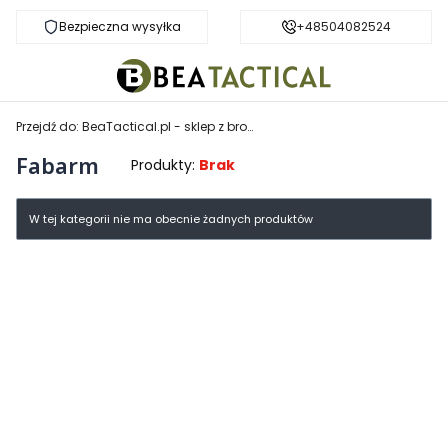
Bezpieczna wysyłka
Darmowa dostawa od 999 zł
+48504082524
Przejdź do:
BeaTactical.pl - sklep z bronią
Fabarm
Produkty:
Brak
Lista produktów
W tej kategorii nie ma obecnie żadnych produktów