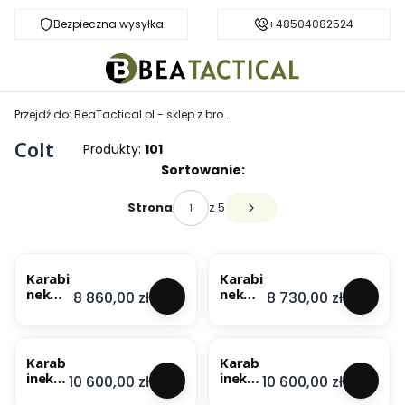
Bezpieczna wysyłka
Darmowa dostawa od 999 zł
+48504082524
Przejdź do:
BeaTactical.pl - sklep z bronią
Colt
Produkty:
101
Lista produktów
Sortowanie:
z 5
Strona
Następne produkty
Karabi
Karabi
nek
nek
Cena
Cena
8 860,00 zł
8 730,00 zł
Colt
Colt
AR15A
Comm
4 Rifle
ando
20"
11.5"
Karab
Karab
Matte
Matte
inek
inek
Cena
Cena
10 600,00 zł
10 600,00 zł
Black
Black
Colt
Colt
kal.
kal.