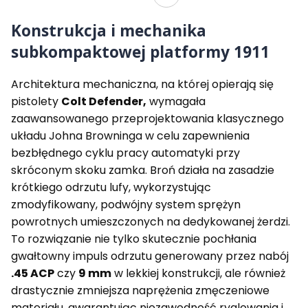
d
t
d
t
e
C
e
C
Konstrukcja i mechanika
r
o
r
o
3
l
3
l
subkompaktowej platformy 1911
"
t
"
t
A
D
A
D
n
e
n
e
Architektura mechaniczna, na której opierają się
o
f
o
f
d
e
d
e
pistolety
Colt Defender,
wymagała
i
n
i
n
zaawansowanego przeprojektowania klasycznego
z
d
z
d
e
e
e
e
układu Johna Browninga w celu zapewnienia
B
r
B
r
bezbłędnego cyklu pracy automatyki przy
l
3
l
F
u
"
u
D
skróconym skoku zamka. Broń działa na zasadzie
e
A
e
E
krótkiego odrzutu lufy, wykorzystując
d
n
d
3
zmodyfikowany, podwójny system sprężyn
k
o
k
"
a
d
a
F
powrotnych umieszczonych na dedykowanej żerdzi.
l
i
l
d
To rozwiązanie nie tylko skutecznie pochłania
.
z
.
e
.
e
9
C
gwałtowny impuls odrzutu generowany przez nabój
4
S
m
e
.45 ACP
czy
9 mm
w lekkiej konstrukcji, ale również
5
t
m
r
A
a
a
drastycznie zmniejsza naprężenia zmęczeniowe
C
i
k
materiału, gwarantując niezawodność ryglowania i