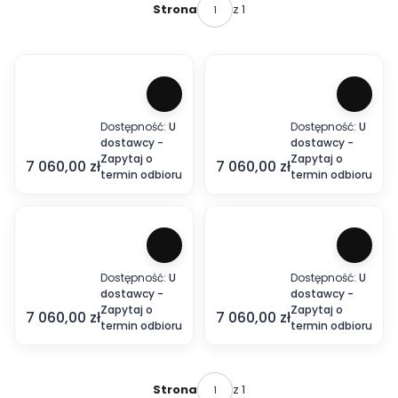
z 1
Strona
Dostępność:
U
Dostępność:
U
dostawcy -
dostawcy -
P
P
Zapytaj o
Zapytaj o
i
i
Cena
Cena
7 060,00 zł
7 060,00 zł
termin odbioru
termin odbioru
s
s
t
t
o
o
l
l
e
e
t
t
C
C
Dostępność:
U
Dostępność:
U
o
o
dostawcy -
dostawcy -
l
P
l
P
Zapytaj o
Zapytaj o
t
i
t
i
Cena
Cena
7 060,00 zł
7 060,00 zł
termin odbioru
termin odbioru
D
s
D
s
e
t
e
t
f
o
f
o
e
l
e
l
n
e
n
e
z 1
Strona