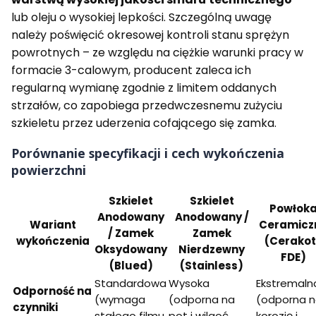
lub oleju o wysokiej lepkości. Szczególną uwagę
należy poświęcić okresowej kontroli stanu sprężyn
powrotnych – ze względu na ciężkie warunki pracy w
formacie 3-calowym, producent zaleca ich
regularną wymianę zgodnie z limitem oddanych
strzałów, co zapobiega przedwczesnemu zużyciu
szkieletu przez uderzenia cofającego się zamka.
Porównanie specyfikacji i cech wykończenia
powierzchni
Szkielet
Szkielet
Powłok
Anodowany
Anodowany /
Wariant
Ceramicz
/ Zamek
Zamek
wykończenia
(Cerako
Oksydowany
Nierdzewny
FDE)
(Blued)
(Stainless)
Standardowa
Wysoka
Ekstremaln
Odporność na
(wymaga
(odporna na
(odporna 
czynniki
stałego filmu
pot i wilgoć
korozję i