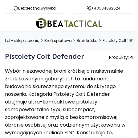
Bezpieczna wysyłka
Darmowa dostawa od 999 zł
+48504082524
al.pl - sklep z bronią
Broń sportowa
Broń krótka
Pistolety Colt 1911
Pistolety Colt Defender
Produkty:
4
Wybór niezawodnej broni krótkiej o maksymalnie
zredukowanych gabarytach to fundament
budowania skutecznego systemu do skrytego
noszenia. Kategoria Pistolety Colt Defender
obejmuje ultra-kompaktowe pistolety
samopowtarzalne typu subcompact,
zaprojektowane z myślą o bezkompromisowej
obronie osobistej oraz codziennym użytkowaniu w
wymagających realiach EDC. Konstrukcje te,