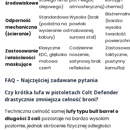
środowiskowe
olejowego)
atmosferyczną)
chemia)
Ekstremaln
Standardowa
Wysoka (brak
Odporność
(bardzo
(podatna na
powłoki
mechaniczna
wysoka
wycieranie od
malowanej,
(ścieranie)
twardość
kabury)
surowa stal)
powierzchn
Klasyczne
Codzienne
Zastosowa
Zastosowanie
EDC, głęboka
noszenie,
taktyczne,
i właściwości
matowa
satynowy brak
pustynny
maskujące
czerń
refleksów
kamuflaż
FAQ – Najczęściej zadawane pytania
Czy krótka lufa w pistoletach Colt Defender
drastycznie zmniejsza celność broni?
Techniczna celność samej
lufy typu bull barrel o
długości 3 cali
pozostaje na bardzo wysokim
poziomie, jednak skrócenie fizycznej odległości