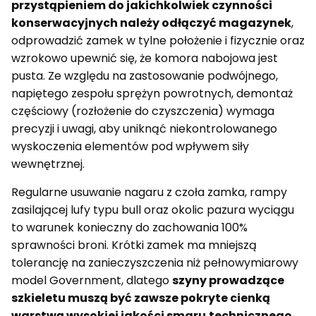
przystąpieniem do jakichkolwiek czynności
konserwacyjnych należy odłączyć magazynek
,
odprowadzić zamek w tylne położenie i fizycznie oraz
wzrokowo upewnić się, że komora nabojowa jest
pusta. Ze względu na zastosowanie podwójnego,
napiętego zespołu sprężyn powrotnych, demontaż
częściowy (rozłożenie do czyszczenia) wymaga
precyzji i uwagi, aby uniknąć niekontrolowanego
wyskoczenia elementów pod wpływem siły
wewnętrznej.
Regularne usuwanie nagaru z czoła zamka, rampy
zasilającej lufy typu bull oraz okolic pazura wyciągu
to warunek konieczny do zachowania 100%
sprawności broni. Krótki zamek ma mniejszą
tolerancję na zanieczyszczenia niż pełnowymiarowy
model Government, dlatego
szyny prowadzące
szkieletu muszą być zawsze pokryte cienką
warstwą wysokiej jakości smaru
technicznego