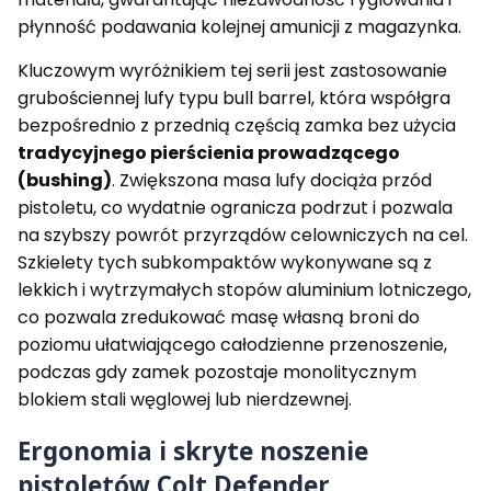
P
n
o
l
t
płynność podawania kolejnej amunicji z magazynka.
e
e
s
B
Kluczowym wyróżnikiem tej serii jest zastosowanie
s
l
k
u
grubościennej lufy typu bull barrel, która współgra
a
e
bezpośrednio z przednią częścią zamka bez użycia
l
d
.
k
tradycyjnego pierścienia prowadzącego
.
a
(bushing)
. Zwiększona masa lufy dociąża przód
4
l
pistoletu, co wydatnie ogranicza podrzut i pozwala
5
.
A
.
na szybszy powrót przyrządów celowniczych na cel.
C
4
Szkielety tych subkompaktów wykonywane są z
P
5
A
lekkich i wytrzymałych stopów aluminium lotniczego,
C
co pozwala zredukować masę własną broni do
P
poziomu ułatwiającego całodzienne przenoszenie,
podczas gdy zamek pozostaje monolitycznym
blokiem stali węglowej lub nierdzewnej.
Ergonomia i skryte noszenie
pistoletów Colt Defender