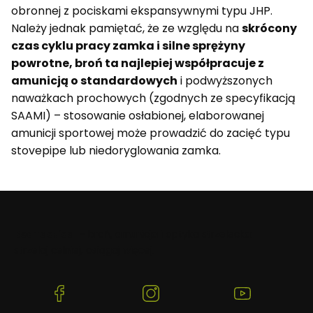
obronnej z pociskami ekspansywnymi typu JHP.
Należy jednak pamiętać, że ze względu na
skrócony
czas cyklu pracy zamka i silne sprężyny
powrotne, broń ta najlepiej współpracuje z
amunicją o standardowych
i podwyższonych
naważkach prochowych (zgodnych ze specyfikacją
SAAMI) – stosowanie osłabionej, elaborowanej
amunicji sportowej może prowadzić do zacięć typu
stovepipe lub niedoryglowania zamka.
BeaTactical
– broń, amunicja i optyka strzelecka:
strzelaj celniej, osiągaj więcej.
(Otwiera
(Otwiera
(Otwiera
się
się
się