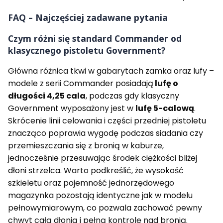
FAQ – Najczęściej zadawane pytania
Czym różni się standard Commander od
klasycznego pistoletu Government?
Główna różnica tkwi w gabarytach zamka oraz lufy –
modele z serii Commander posiadają
lufę o
długości 4,25 cala
, podczas gdy klasyczny
Government wyposażony jest w
lufę 5-calową
.
Skrócenie linii celowania i części przedniej pistoletu
znacząco poprawia wygodę podczas siadania czy
przemieszczania się z bronią w kaburze,
jednocześnie przesuwając środek ciężkości bliżej
dłoni strzelca. Warto podkreślić, że wysokość
szkieletu oraz pojemność jednorzędowego
magazynka pozostają identyczne jak w modelu
pełnowymiarowym, co pozwala zachować pewny
chwyt całą dłonią i pełną kontrolę nad bronią.