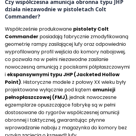
Czy współczesna amunicja obronna typu JHP
działa niezawodnie w pistoletach Colt
Commander?
Współcześnie produkowane
pistolety Colt
Commander
posiadają fabrycznie zmodyfikowaną
geometrię rampy zasilającej lufy oraz odpowiednio
wyprofilowany profil wejścia do komory nabojowej,
co pozwala na w pełni niezawodne zasilanie
nowoczesną amunicją z pociskami półpłaszczowymi
i
ekspansywnymi typu JHP (Jacketed Hollow
Point)
. Historyczne modele z połowy XX wieku były
projektowane wyłącznie pod kątem
amunicji
pełnopłaszczowej (FMJ)
, jednak nowoczesne
egzemplarze opuszczające fabrykę są w pełni
dostosowane do rygorów współczesnej amunicji
obronnej i taktycznej, gwarantując płynne
wprowadzanie naboju z magazynka do komory bez
ryzyka zacięcia o krawędź lufy.