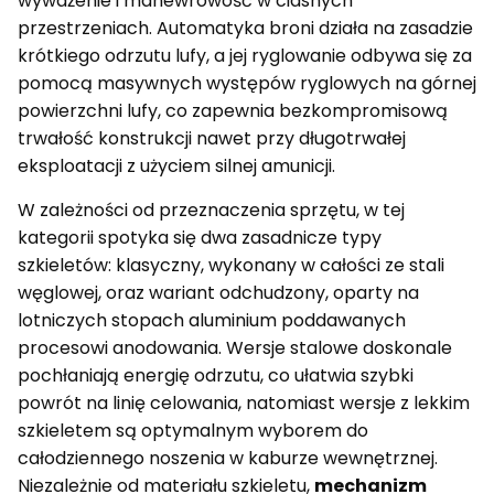
wyważenie i manewrowość w ciasnych
p
d
m
P
"
4
e
k
a
A
.
przestrzeniach. Automatyka broni działa na zasadzie
r
a
n
n
2
krótkiego odrzutu lufy, a jej ryglowanie odbywa się za
l
d
o
5
.
e
d
"
pomocą masywnych występów ryglowych na górnej
9
r
i
B
powierzchni lufy, co zapewnia bezkompromisową
m
4
z
l
m
.
e
a
trwałość konstrukcji nawet przy długotrwałej
2
B
c
eksploatacji z użyciem silnej amunicji.
5
l
k
"
u
C
W zależności od przeznaczenia sprzętu, w tej
A
e
e
n
d
r
kategorii spotyka się dwa zasadnicze typy
o
k
a
szkieletów: klasyczny, wykonany w całości ze stali
d
a
k
i
l
o
węglowej, oraz wariant odchudzony, oparty na
z
.
t
lotniczych stopach aluminium poddawanych
e
.
e
B
4
B
procesowi anodowania. Wersje stalowe doskonale
l
5
l
pochłaniają energię odrzutu, co ułatwia szybki
u
A
u
e
C
e
powrót na linię celowania, natomiast wersje z lekkim
d
P
d
szkieletem są optymalnym wyborem do
k
k
a
a
całodziennego noszenia w kaburze wewnętrznej.
l
l
Niezależnie od materiału szkieletu,
mechanizm
.
.