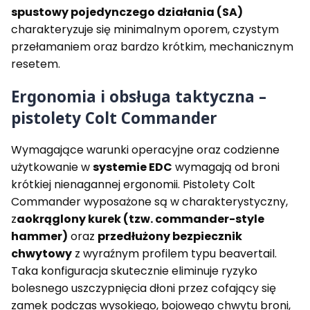
9
.
spustowy pojedynczego działania (SA)
m
4
charakteryzuje się minimalnym oporem, czystym
m
5
A
przełamaniem oraz bardzo krótkim, mechanicznym
C
resetem.
P
Ergonomia i obsługa taktyczna –
pistolety Colt Commander
Wymagające warunki operacyjne oraz codzienne
użytkowanie w
systemie EDC
wymagają od broni
krótkiej nienagannej ergonomii. Pistolety Colt
Commander wyposażone są w charakterystyczny,
z
aokrąglony kurek (tzw. commander-style
hammer)
oraz
przedłużony bezpiecznik
chwytowy
z wyraźnym profilem typu beavertail.
Taka konfiguracja skutecznie eliminuje ryzyko
bolesnego uszczypnięcia dłoni przez cofający się
zamek podczas wysokiego, bojowego chwytu broni,