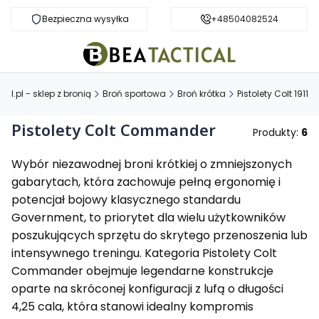
Bezpieczna wysyłka
Darmowa dostawa od 999 zł
+48504082524
al.pl - sklep z bronią
Broń sportowa
Broń krótka
Pistolety Colt 1911
Pistolety Colt Commander
Produkty:
6
Wybór niezawodnej broni krótkiej o zmniejszonych
gabarytach, która zachowuje pełną ergonomię i
potencjał bojowy klasycznego standardu
Government, to priorytet dla wielu użytkowników
poszukujących sprzętu do skrytego przenoszenia lub
intensywnego treningu. Kategoria Pistolety Colt
Commander obejmuje legendarne konstrukcje
oparte na skróconej konfiguracji z lufą o długości
4,25 cala, która stanowi idealny kompromis