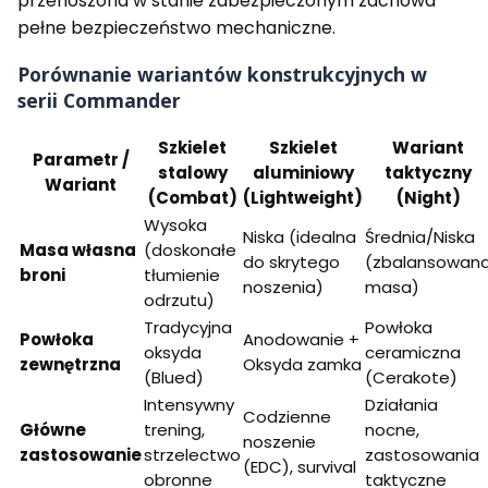
przenoszona w stanie zabezpieczonym zachowa
pełne bezpieczeństwo mechaniczne.
Porównanie wariantów konstrukcyjnych w
serii Commander
Szkielet
Szkielet
Wariant
Parametr /
stalowy
aluminiowy
taktyczny
Wariant
(Combat)
(Lightweight)
(Night)
Wysoka
Niska (idealna
Średnia/Niska
Masa własna
(doskonałe
do skrytego
(zbalansowan
broni
tłumienie
noszenia)
masa)
odrzutu)
Tradycyjna
Powłoka
Powłoka
Anodowanie +
oksyda
ceramiczna
zewnętrzna
Oksyda zamka
(Blued)
(Cerakote)
Intensywny
Działania
Codzienne
Główne
trening,
nocne,
noszenie
zastosowanie
strzelectwo
zastosowania
(EDC), survival
obronne
taktyczne